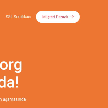
SSL Sertifikası
Müşteri Destek
org
da!
pım aşamasında