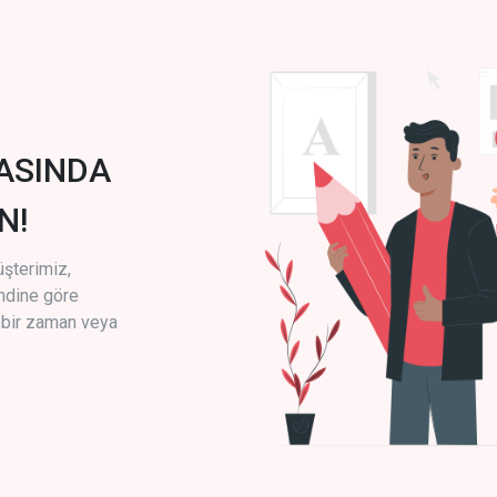
ASINDA
N!
üşterimiz,
endine göre
i bir zaman veya