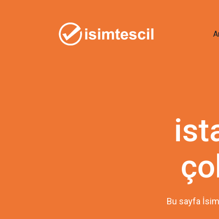
A
is
ço
Bu sayfa İsim