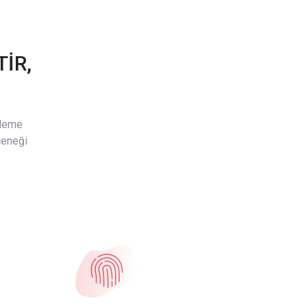
İR,
ödeme
çeneği